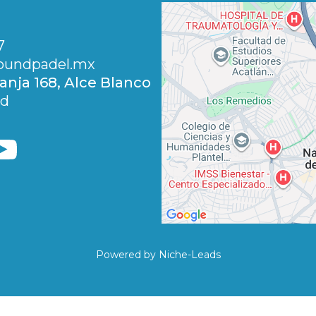
7
undpadel.
mx
ranja 168, Alce Blanco
ad
Powered by Niche-Leads