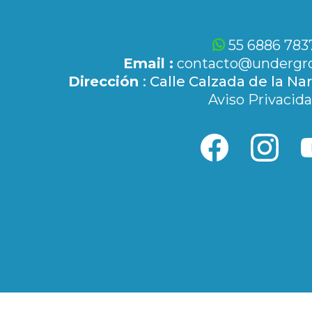
55 6886 783
Email :
contacto@undergro
Dirección
: Calle Calzada de la Na
Aviso Privacid