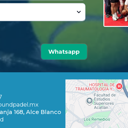
Whatsapp
7
undpadel.
mx
ranja 168, Alce Blanco
ad