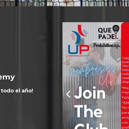
de
demy
todo el año!